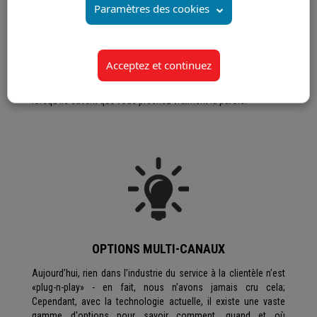
Paramètres des cookies
La fidélité à la marque découle de l'identité et de la culture.
Nous assimilons la culture de chacun de nos clients à la nôtre,
de sorte que chaque agent représente les valeurs
fondamentales des deux organisations. Nous nous efforçons
Acceptez et continuez
de faire de chaque rencontre client une expérience unique et
mémorable. Les consommateurs deviennent très fidèles
lorsqu'ils savent que vous prêchez vraiment la parole.
OPTIONS MULTI-CANAUX
Aujourd’hui, rien dans l’industrie du service à la clientèle n’est
«plug-n-play» - en fait, nous n’avons jamais cru cela;
Cependant, avec la technologie actuelle, il existe une vaste
gamme d'options pour savoir comment, quand et où