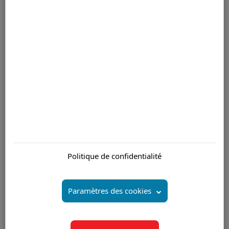
Chez Apollo Blake, nous développons des solutions qui répondent
à vos demandes spécifiques et adaptées aux besoins de vos
clients.
Pour plus d'informations veuillez nous contacter par email
Êtes-vous intéressé par:
Centre d'appel (Centre) Ile Maurice
Politique de confidentialité
Centre d'appels (Centre) aux solutions complètes Ile
Maurice
Services de Centre d’Appels Ile Maurice
Paramètres des cookies
Centre d'Appels et de support Ile Maurice
Centre d'appels (Centre) bilingue Ile Maurice