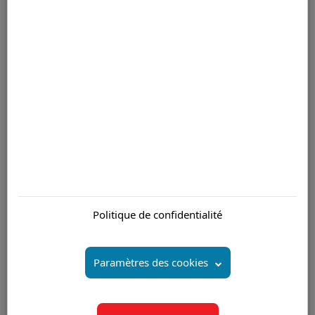
avantage pour gagner. Chez Apollo Blake, nous nous associons à
vous pour vous permettre de vous concentrer sur votre vision
stratégique
Pour plus d'informations veuillez nous contacter par email
Êtes-vous intéressé par:
Entreprises de Business Process Outsourcing (BPO)
Politique de confidentialité
Maurice
Centre d’appels Entreprises BPO Ile Maurice
Externalisation offshore Ile Maurice
Paramètres des cookies
Stratégie d'externalisation Ile Maurice
Solutions globales d’externalisation Mauritius