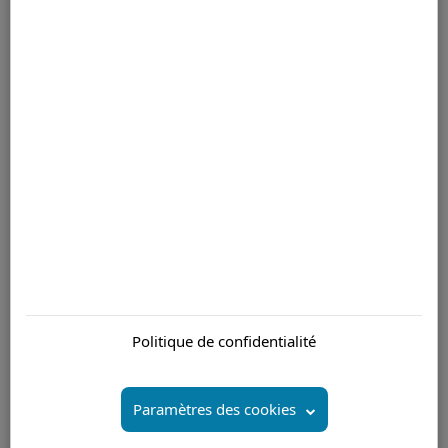
effacer une expérience négative. Résoudre le souci du client, la
première fois, est essentiel. Chez Apollo Blake, nous recrutons,
formons et développons des personnes spécifiques à votre
industrie, vos produits et vos clients.
Pour plus d'informations veuillez nous contacter par email
Êtes-vous intéressé par:
Politique de confidentialité
Externalisation Maurice
Coût d’externalisation du service client Maurice
Paramètres des cookies
Facturation de l’externalisation
Formation centre d’appels Ile Maurice